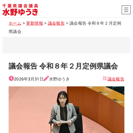
内
容
を
ホーム
>
更新情報
>
議会報告
>
議会報告 令和８年２月定例
ス
県議会
キ
ッ
プ
議会報告 令和８年２月定例県議会
2026年3月31日
水野ゆうき
議会報告