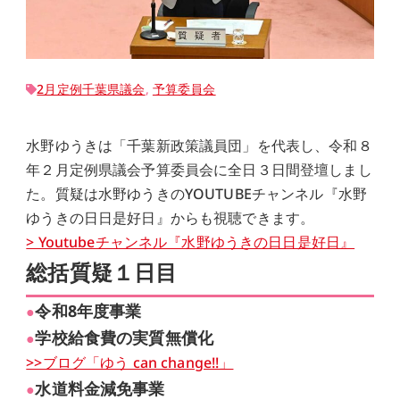
2月定例千葉県議会
, 
予算委員会
水野ゆうきは「千葉新政策議員団」を代表し、令和８
年２月定例県議会予算委員会に全日３日間登壇しまし
た。質疑は水野ゆうきのYOUTUBEチャンネル『水野
ゆうきの日日是好日』からも視聴できます。
> Youtubeチャンネル『水野ゆうきの日日是好日』
総括質疑１日目
令和8年度事業
●
学校給食費の実質無償化
●
>>ブログ「ゆう can change!!」
水道料金減免事業
●