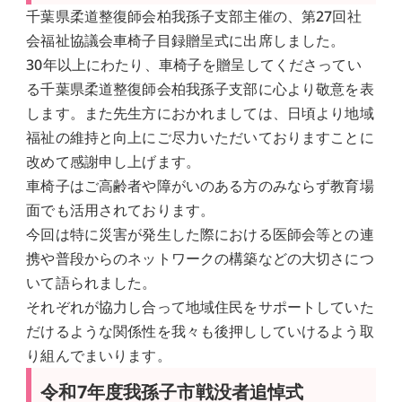
千葉県柔道整復師会柏我孫子支部主催の、第27回社
会福祉協議会車椅子目録贈呈式に出席しました。
30年以上にわたり、車椅子を贈呈してくださってい
る千葉県柔道整復師会柏我孫子支部に心より敬意を表
します。また先生方におかれましては、日頃より地域
福祉の維持と向上にご尽力いただいておりますことに
改めて感謝申し上げます。
車椅子はご高齢者や障がいのある方のみならず教育場
面でも活用されております。
今回は特に災害が発生した際における医師会等との連
携や普段からのネットワークの構築などの大切さにつ
いて語られました。
それぞれが協力し合って地域住民をサポートしていた
だけるような関係性を我々も後押ししていけるよう取
り組んでまいります。
令和7年度我孫子市戦没者追悼式