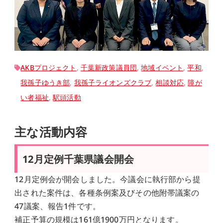
AKBプロジェクト
, 
千葉新政策議員団
, 
地域イベント
, 
平和
, 
我孫子ゆうき部
, 
我孫子ライオンズクラブ
, 
相談対応
, 
障が
い者福祉
, 
駅頭活動
主な活動内容
12月定例千葉県議会開会
12月定例会が開会しました。今議会に執行部から提
出された案件は、各種条例案及びその他附帯議案の
47議案、報告1件です。
補正予算の規模は161億1900万円となります。