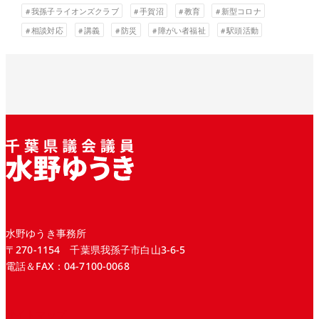
我孫子ライオンズクラブ
手賀沼
教育
新型コロナ
相談対応
講義
防災
障がい者福祉
駅頭活動
水野ゆうき事務所
〒270-1154 千葉県我孫子市白山3-6-5
電話＆FAX：04-7100-0068
サイトマップ