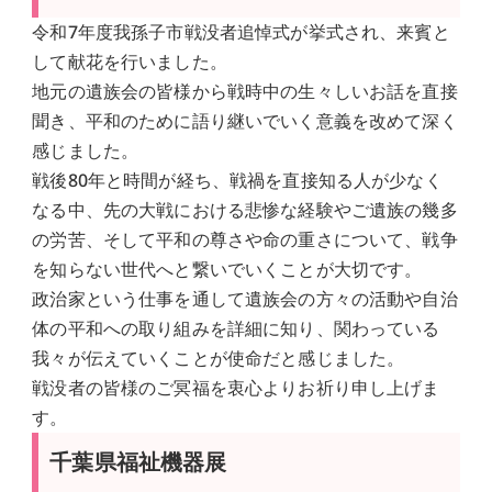
令和7年度我孫子市戦没者追悼式が挙式され、来賓と
して献花を行いました。
地元の遺族会の皆様から戦時中の生々しいお話を直接
聞き、平和のために語り継いでいく意義を改めて深く
感じました。
戦後80年と時間が経ち、戦禍を直接知る人が少なく
なる中、先の大戦における悲惨な経験やご遺族の幾多
の労苦、そして平和の尊さや命の重さについて、戦争
を知らない世代へと繋いでいくことが大切です。
政治家という仕事を通して遺族会の方々の活動や自治
体の平和への取り組みを詳細に知り、関わっている
我々が伝えていくことが使命だと感じました。
戦没者の皆様のご冥福を衷心よりお祈り申し上げま
す。
千葉県福祉機器展