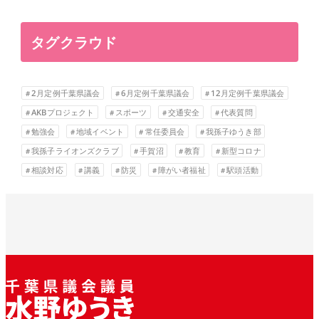
タグクラウド
2月定例千葉県議会
6月定例千葉県議会
12月定例千葉県議会
AKBプロジェクト
スポーツ
交通安全
代表質問
勉強会
地域イベント
常任委員会
我孫子ゆうき部
我孫子ライオンズクラブ
手賀沼
教育
新型コロナ
相談対応
講義
防災
障がい者福祉
駅頭活動