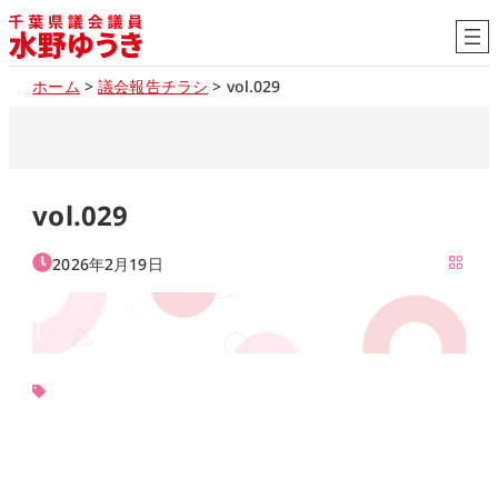
内
容
を
ホーム
>
議会報告チラシ
>
vol.029
ス
キ
ッ
プ
vol.029
2026年2月19日