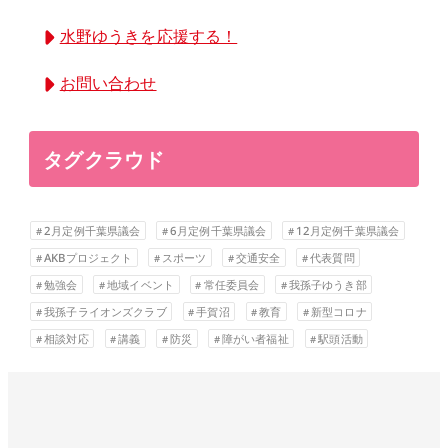
水野ゆうきを応援する！
お問い合わせ
タグクラウド
2月定例千葉県議会
6月定例千葉県議会
12月定例千葉県議会
AKBプロジェクト
スポーツ
交通安全
代表質問
勉強会
地域イベント
常任委員会
我孫子ゆうき部
我孫子ライオンズクラブ
手賀沼
教育
新型コロナ
相談対応
講義
防災
障がい者福祉
駅頭活動