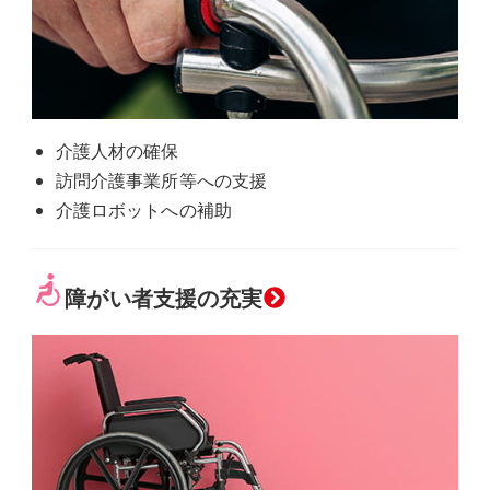
ク
介護人材の確保
訪問介護事業所等への支援
介護ロボットへの補助
グ
障がい者支援の充実
ル
ー
プ
リ
ン
ク