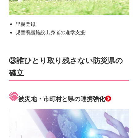
里親登録
児童養護施設出身者の進学支援
③
誰ひとり取り残さない防災県の
確立
グ
被災地・市町村と県の連携強化
ル
ー
プ
リ
ン