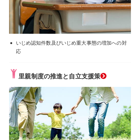
ク
いじめ認知件数及びいじめ重大事態の増加への対
応
グ
里親制度の推進と自立支援策
ル
ー
プ
リ
ン
ク