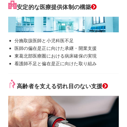
グ
安定的な医療提供体制の構築
ル
ー
プ
リ
分娩取扱医師と小児科医不足
ン
医師の偏在是正に向けた承継・開業支援
ク
東葛北部医療圏における病床確保の実現
看護師不足と偏在是正に向けた取り組み
グ
高齢者を支える切れ目のない支援
ル
ー
プ
リ
ン