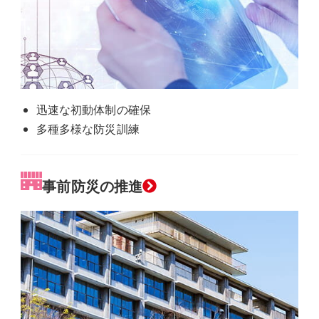
ク
迅速な初動体制の確保
多種多様な防災訓練
グ
事前防災の推進
ル
ー
プ
リ
ン
ク