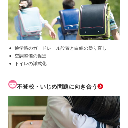
通学路のガードレール設置と白線の塗り直し
空調整備の促進
トイレの洋式化
グ
不登校・いじめ問題に向き合う
ル
ー
プ
リ
ン