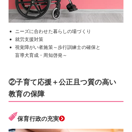
ニーズに合わせた暮らしの場づくり
就労支援対策
視覚障がい者施策～歩行訓練士の確保と
盲導犬育成・周知啓発～
②
子育て応援＋公正且つ質の高い
教育の保障
グ
保育行政の充実
ル
ー