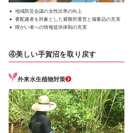
地域防災会議の女性比率の向上
要配慮者を対象とした避難所運営と備蓄品の充実
障がい者への情報提供体制の充実
④美しい手賀沼を取り戻す
グ
外来水生植物対策
ル
ー
プ
リ
ン
ク