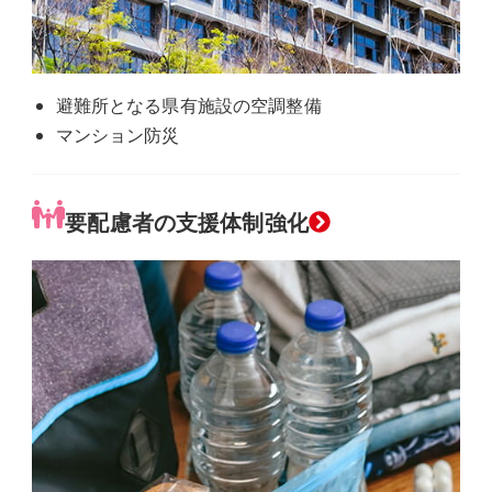
避難所となる県有施設の空調整備
マンション防災
グ
要配慮者の支援体制強化
ル
ー
プ
リ
ン
ク