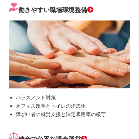
グ
働きやすい職場環境整備
ル
ー
プ
リ
ン
ク
ハラスメント対策
オフィス改革とトイレの洋式化
障がい者の就労支援と法定雇用率の厳守
健全で公平な議会運営